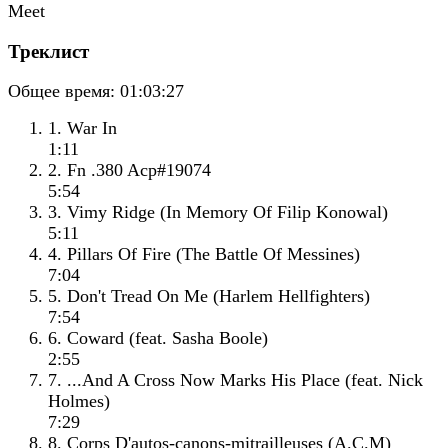
Треклист
Общее время:
01:03:27
1. War In
1:11
2. Fn .380 Acp#19074
5:54
3. Vimy Ridge (In Memory Of Filip Konowal)
5:11
4. Pillars Of Fire (The Battle Of Messines)
7:04
5. Don't Tread On Me (Harlem Hellfighters)
7:54
6. Coward (feat. Sasha Boole)
2:55
7. ...And A Cross Now Marks His Place (feat. Nick
Holmes)
7:29
8. Corps D'autos-canons-mitrailleuses (A.C.M)