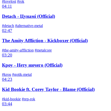
#lovelost
#rok
04:11
Detach - Цунамi (Official)
#detach
#alternative-metal
02:47
The Amity Affliction - Kickboxer (Official)
#the-amity-affliction
#metalcore
03:20
Кроу - Нету ничего (Official)
#krou
#gotik-metal
04:23
Kid Bookie ft. Corey Taylor - Blame (Official)
#kid-bookie
#rep-rok
03:44