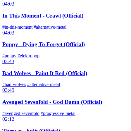
04:03
In This Moment - Crawl (Official)
#in-this-moment
#alternative-metal
04:03
Poppy - Dying To Forget (Official)
#poppy
#elektropop
03:43
Bad Wolves - Paint It Red (Official)
#bad-wolves
#alternative-metal
03:49
Avenged Sevenfold - God Damn (Official)
#avenged-sevenfold
#progressive-metal
02:12
Thrown - Split (Official)