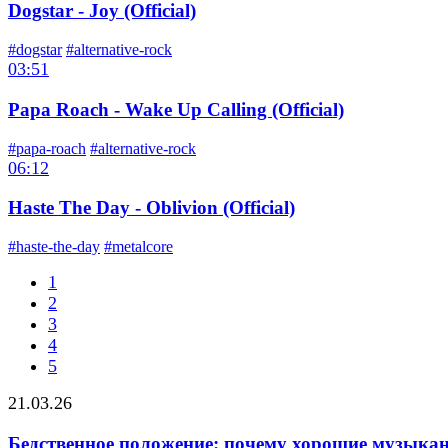
Dogstar - Joy (Official)
#dogstar
#alternative-rock
03:51
Papa Roach - Wake Up Calling (Official)
#papa-roach
#alternative-rock
06:12
Haste The Day - Oblivion (Official)
#haste-the-day
#metalcore
1
2
3
4
5
21.03.26
Бедственное положение: почему хорошие музыка