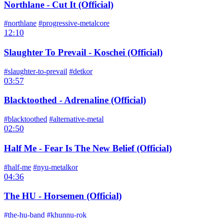
Northlane - Cut It (Official)
#northlane
#progressive-metalcore
12:10
Slaughter To Prevail - Koschei (Official)
#slaughter-to-prevail
#detkor
03:57
Blacktoothed - Adrenaline (Official)
#blacktoothed
#alternative-metal
02:50
Half Me - Fear Is The New Belief (Official)
#half-me
#nyu-metalkor
04:36
The HU - Horsemen (Official)
#the-hu-band
#khunnu-rok