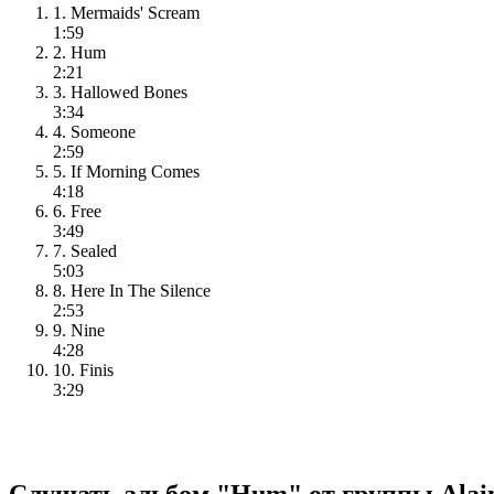
1. Mermaids' Scream
1:59
2. Hum
2:21
3. Hallowed Bones
3:34
4. Someone
2:59
5. If Morning Comes
4:18
6. Free
3:49
7. Sealed
5:03
8. Here In The Silence
2:53
9. Nine
4:28
10. Finis
3:29