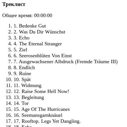
Треклист
Общее время:
00:00:00
1. Bedenke Gut
2. Was Du Dir Wünschst
3. Echo
4. The Eternal Stranger
5. Ziel
6. Seerosenblüten Von Einst
7. Ausgewachsener Albdruck (Fremde Träume III)
8. Endlich
9. Ruine
10. Spät
11. Widmung
12. Raise Some Hell Now!
13. Begleitung
14. Tor
15. Age Of The Hurricanes
16. Seemansgarnknäuel
17. Rooftop. Legs Yet Dangling.