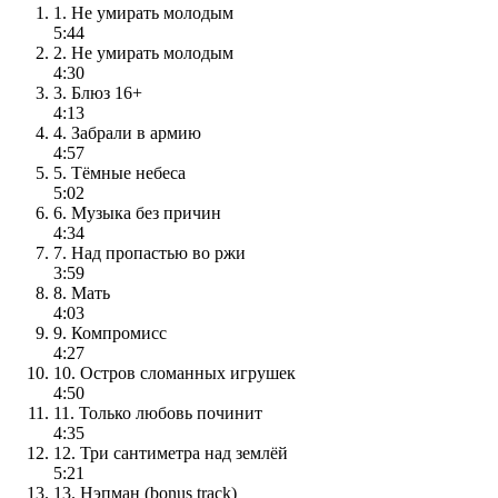
1. Не умирать молодым
5:44
2. Не умирать молодым
4:30
3. Блюз 16+
4:13
4. Забрали в армию
4:57
5. Тёмные небеса
5:02
6. Музыка без причин
4:34
7. Над пропастью во ржи
3:59
8. Мать
4:03
9. Компромисс
4:27
10. Остров сломанных игрушек
4:50
11. Только любовь починит
4:35
12. Три сантиметра над землёй
5:21
13. Нэпман (bonus track)