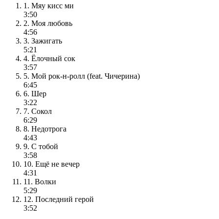
1. Мяу кисс ми
3:50
2. Моя любовь
4:56
3. Зажигать
5:21
4. Ёлочный сок
3:57
5. Мой рок-н-ролл (feat. Чичерина)
6:45
6. Шер
3:22
7. Сокол
6:29
8. Недотрога
4:43
9. С тобой
3:58
10. Ещё не вечер
4:31
11. Волки
5:29
12. Последний герой
3:52