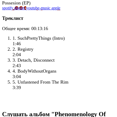
spotify
deezer
youtube-music
apple
Треклист
Общее время:
00:13:16
1. SuchPrettyThings (Intro)
1:46
2. Registry
2:04
3. Detach, Disconnect
2:43
4. BodyWithoutOrgans
3:04
5. Unfastened From The Rim
3:39
Слушать альбом "Phenomenology Of