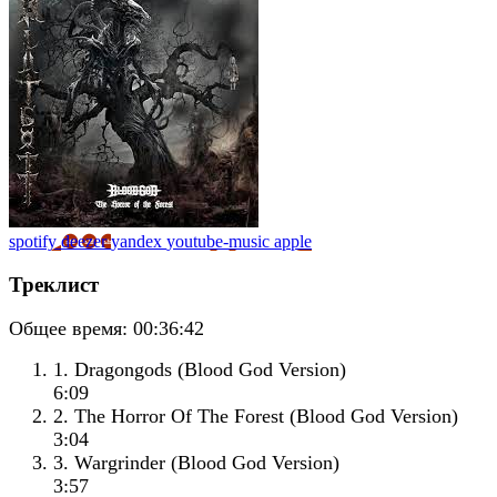
spotify
deezer
yandex
youtube-music
apple
Треклист
Общее время:
00:36:42
1. Dragongods (Blood God Version)
6:09
2. The Horror Of The Forest (Blood God Version)
3:04
3. Wargrinder (Blood God Version)
3:57