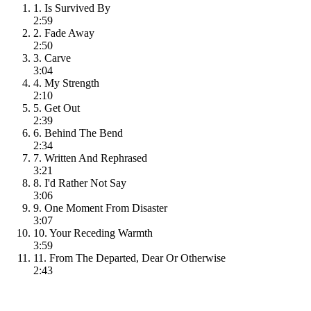
1. Is Survived By
2:59
2. Fade Away
2:50
3. Carve
3:04
4. My Strength
2:10
5. Get Out
2:39
6. Behind The Bend
2:34
7. Written And Rephrased
3:21
8. I'd Rather Not Say
3:06
9. One Moment From Disaster
3:07
10. Your Receding Warmth
3:59
11. From The Departed, Dear Or Otherwise
2:43