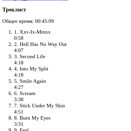
Треклист
Общее время:
00:45:09
1. Xxv-Ix-Mmxx
0:58
2. Hell Has No Way Out
4:07
3. Second Life
4:18
4. Into My Split
4:18
5. Smile Again
4:27
6. Scream
3:38
7. Stick Under My Skin
4:51
8. Burn My Eyes
3:31
9. Feel