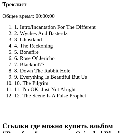
Треклист
Общее время:
00:00:00
1. Intro/Incantation For The Different
2. Wyches And Basterdz
3. Ghostland
4. The Reckoning
5. Bonefire
6. Rose Of Jericho
7. Blackout77
8. Down The Rabbit Hole
9. Everything Is Beautiful But Us
10. The Pilgrim
11. I'm OK, Just Not Alright
12. The Scene Is A False Prophet
Ссылки где можно купить альбом