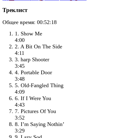
Треклист
Общее время:
00:52:18
1. Show Me
4:00
2. A Bit On The Side
4:11
3. harp Shooter
3:45
4. Portable Door
3:48
5. Old-Fangled Thing
4:09
6. If I Were You
4:43
7. Pictures Of You
3:52
8. I’m Saying Nothin’
3:29
9. Lazy Sod