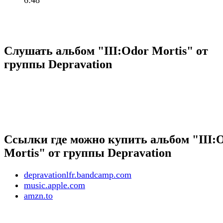
6:48
Слушать альбом "III:Odor Mortis" от
группы Depravation
Ссылки где можно купить альбом "III:
Mortis" от группы Depravation
depravationlfr.bandcamp.com
music.apple.com
amzn.to