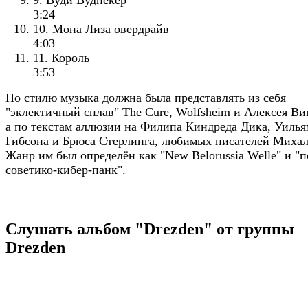
9. Вуди Вудпекер
3:24
10. Мона Лиза овердрайв
4:03
11. Король
3:53
По стилю музыка должна была представлять из себя
"эклектичный сплав" The Cure, Wolfsheim и Алексея В
а по текстам аллюзии на Филипа Киндреда Дика, Уилья
Гибсона и Брюса Стерлинга, любимых писателей Михал
Жанр им был определён как "New Belorussia Welle" и "п
советико-кибер-панк".
Слушать альбом "Drezden" от группы
Drezden