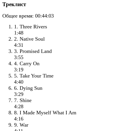
Треклист
Общее время:
00:44:03
1. Three Rivers
1:48
2. Native Soul
4:31
3. Promised Land
3:55
4. Carry On
3:19
5. Take Your Time
4:40
6. Dying Sun
3:29
7. Shine
4:28
8. I Made Myself What I Am
4:16
9. War