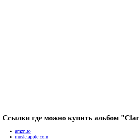
Ссылки где можно купить альбом "Clari
amzn.to
music.apple.com