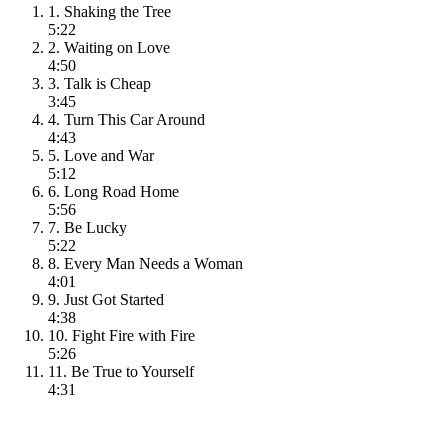
1. Shaking the Tree
5:22
2. Waiting on Love
4:50
3. Talk is Cheap
3:45
4. Turn This Car Around
4:43
5. Love and War
5:12
6. Long Road Home
5:56
7. Be Lucky
5:22
8. Every Man Needs a Woman
4:01
9. Just Got Started
4:38
10. Fight Fire with Fire
5:26
11. Be True to Yourself
4:31