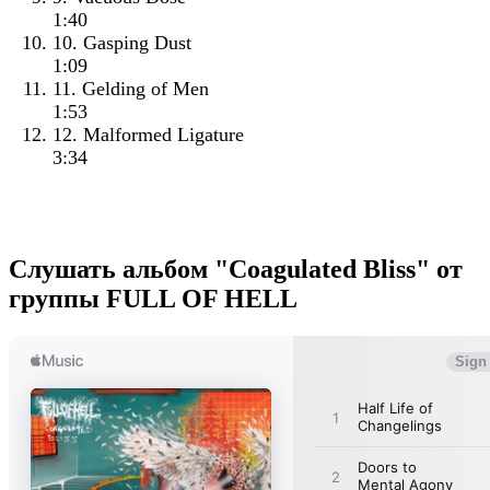
1:40
10. Gasping Dust
1:09
11. Gelding of Men
1:53
12. Malformed Ligature
3:34
Слушать альбом "Coagulated Bliss" от
группы FULL OF HELL