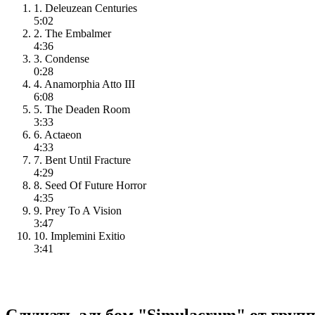
1. Deleuzean Centuries
5:02
2. The Embalmer
4:36
3. Condense
0:28
4. Anamorphia Atto III
6:08
5. The Deaden Room
3:33
6. Actaeon
4:33
7. Bent Until Fracture
4:29
8. Seed Of Future Horror
4:35
9. Prey To A Vision
3:47
10. Implemini Exitio
3:41