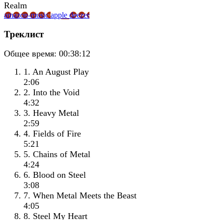
amazon-music
apple
deezer
Треклист
Общее время:
00:38:12
1. An August Play
2:06
2. Into the Void
4:32
3. Heavy Metal
2:59
4. Fields of Fire
5:21
5. Chains of Metal
4:24
6. Blood on Steel
3:08
7. When Metal Meets the Beast
4:05
8. Steel My Heart