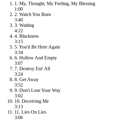
1. My, Thought, My Feeling, My Blessing
1:00
2. Watch You Burn
3:40
3. Waiting
4:22
4. Blackness
3:15
5. You'd Be Here Again
3:34
6. Hollow And Empty
3:07
7. Destroy Em' All
3:24
8. Get Away
3:52
9. Don't Lose Your Way
3:02
10. Deceiving Me
3:13
11. Lies On Lies
3:06