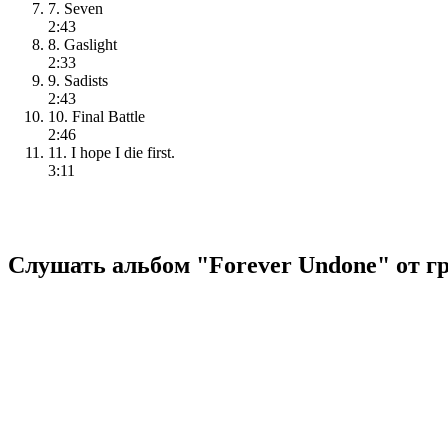
7. Seven
2:43
8. Gaslight
2:33
9. Sadists
2:43
10. Final Battle
2:46
11. I hope I die first.
3:11
Слушать альбом "Forever Undone" от гр