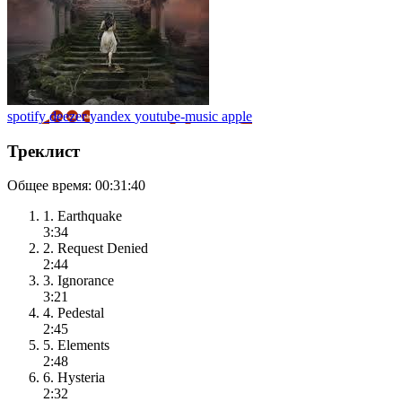
spotify
deezer
yandex
youtube-music
apple
Треклист
Общее время:
00:31:40
1. Earthquake
3:34
2. Request Denied
2:44
3. Ignorance
3:21
4. Pedestal
2:45
5. Elements
2:48
6. Hysteria
2:32