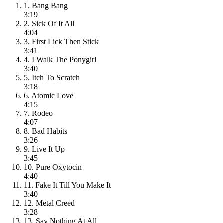
1. Bang Bang
3:19
2. Sick Of It All
4:04
3. First Lick Then Stick
3:41
4. I Walk The Ponygirl
3:40
5. Itch To Scratch
3:18
6. Atomic Love
4:15
7. Rodeo
4:07
8. Bad Habits
3:26
9. Live It Up
3:45
10. Pure Oxytocin
4:40
11. Fake It Till You Make It
3:40
12. Metal Creed
3:28
13. Say Nothing At All