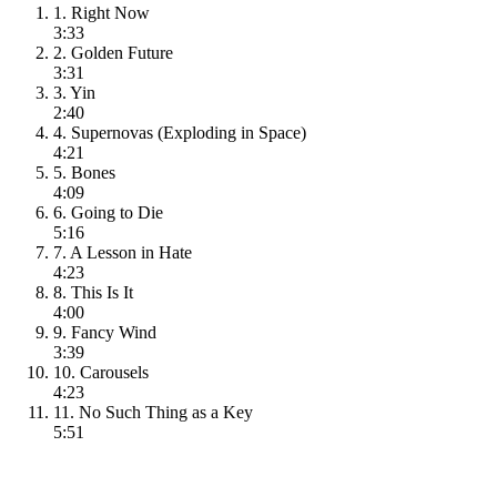
1. Right Now
3:33
2. Golden Future
3:31
3. Yin
2:40
4. Supernovas (Exploding in Space)
4:21
5. Bones
4:09
6. Going to Die
5:16
7. A Lesson in Hate
4:23
8. This Is It
4:00
9. Fancy Wind
3:39
10. Carousels
4:23
11. No Such Thing as a Key
5:51