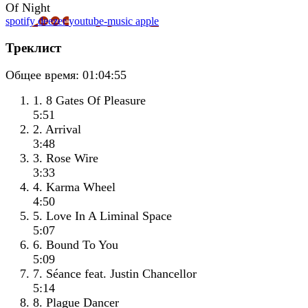
spotify
deezer
youtube-music
apple
Треклист
Общее время:
01:04:55
1. 8 Gates Of Pleasure
5:51
2. Arrival
3:48
3. Rose Wire
3:33
4. Karma Wheel
4:50
5. Love In A Liminal Space
5:07
6. Bound To You
5:09
7. Séance feat. Justin Chancellor
5:14
8. Plague Dancer