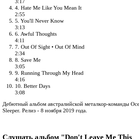
3:17
4. Hate Me Like You Mean It
2:55
5. You'll Never Know
3:13
6. Awful Thoughts
4:11
7. Out Of Sight • Out Of Mind
2:34
8. Save Me
3:05
9. Running Through My Head
4:16
10. Better Days
3:08
Дебютный альбом австралийской металкор-команды Oc
Sleeper. Релиз - 8 ноября 2019 года.
Слушать альбом "Don't Leave Me This