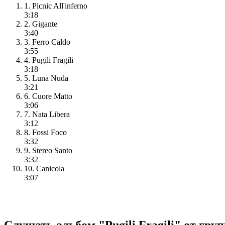
1. Picnic All'inferno
3:18
2. Gigante
3:40
3. Ferro Caldo
3:55
4. Pugili Fragili
3:18
5. Luna Nuda
3:21
6. Cuore Matto
3:06
7. Nata Libera
3:12
8. Fossi Foco
3:32
9. Stereo Santo
3:32
10. Canicola
3:07