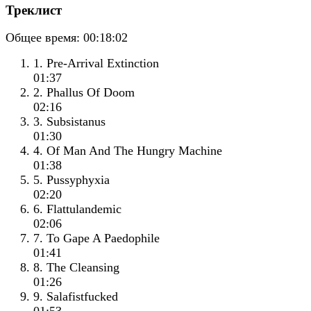
Треклист
Общее время:
00:18:02
1. Pre-Arrival Extinction
01:37
2. Phallus Of Doom
02:16
3. Subsistanus
01:30
4. Of Man And The Hungry Machine
01:38
5. Pussyphyxia
02:20
6. Flattulandemic
02:06
7. To Gape A Paedophile
01:41
8. The Cleansing
01:26
9. Salafistfucked