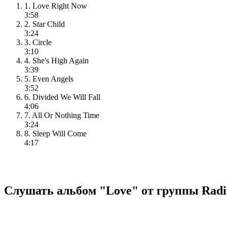
1. Love Right Now
3:58
2. Star Child
3:24
3. Circle
3:10
4. She's High Again
3:39
5. Even Angels
3:52
6. Divided We Will Fall
4:06
7. All Or Nothing Time
3:24
8. Sleep Will Come
4:17
Слушать альбом "Love" от группы Radio