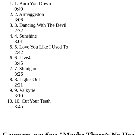
1. Burn You Down
0:49
2. Armaggedon
3:06
3. Dancing With The Devil
2:32
4. Sunshine
3:01
5. Love You Like I Used To
2:42
6. Live4
3:45
7. Shinigami
3:26
8. Lights Out
2:21
9. Valkyrie
3:10
10. Cut Your Teeth
3:45