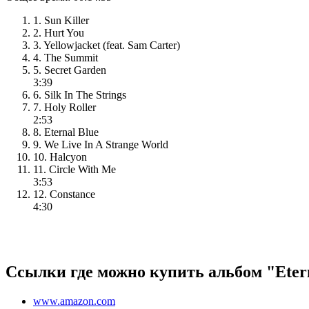
1. Sun Killer
2. Hurt You
3. Yellowjacket (feat. Sam Carter)
4. The Summit
5. Secret Garden
3:39
6. Silk In The Strings
7. Holy Roller
2:53
8. Eternal Blue
9. We Live In A Strange World
10. Halcyon
11. Circle With Me
3:53
12. Constance
4:30
Ссылки где можно купить альбом "Etern
www.amazon.com