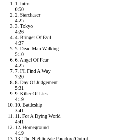
1. Intro
0:50
2. Starchaser
4:25
3. Tokyo
4:26
4. Bringer Of Evil
4:37
5. Dead Man Walking
5:10
6. Angel Of Fear
4:25
7. I’ll Find A Way
7:20
8. Day Of Judgement
5:31
9. Killer Of Lies
4:19
10. Battleship
3:41
11. For A Dying World
4:41
12. Homeground
4:19
13. The Nightingale Paradox (Outro)