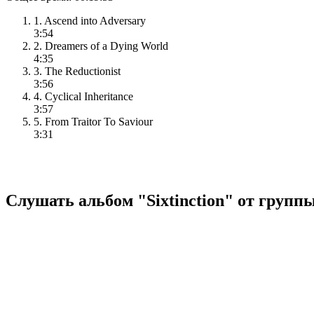
1. Ascend into Adversary
3:54
2. Dreamers of a Dying World
4:35
3. The Reductionist
3:56
4. Cyclical Inheritance
3:57
5. From Traitor To Saviour
3:31
Слушать альбом "Sixtinction" от группы