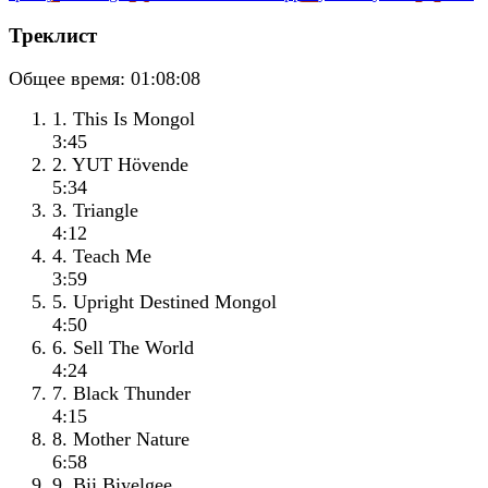
Треклист
Общее время:
01:08:08
1. This Is Mongol
3:45
2. YUT Hövende
5:34
3. Triangle
4:12
4. Teach Me
3:59
5. Upright Destined Mongol
4:50
6. Sell The World
4:24
7. Black Thunder
4:15
8. Mother Nature
6:58
9. Bii Biyelgee