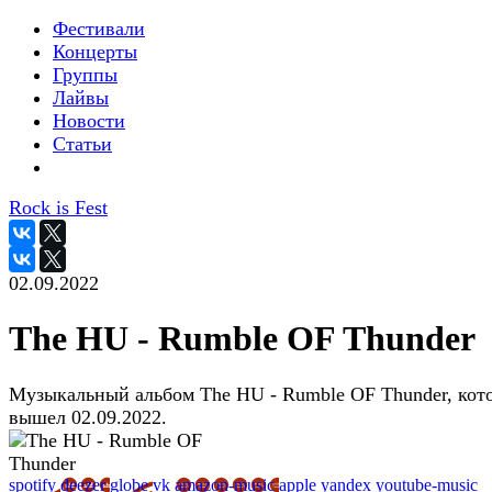
Фестивали
Концерты
Группы
Лайвы
Новости
Статьи
Rock is Fest
02.09.2022
The HU - Rumble OF Thunder
Музыкальный альбом The HU - Rumble OF Thunder, кот
вышел 02.09.2022.
spotify
deezer
globe
vk
amazon-music
apple
yandex
youtube-music