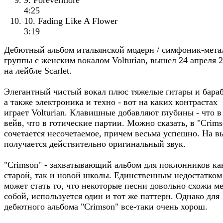
9. Forevermore
4:25
10. Fading Like A Flower
3:19
Дебютный альбом итальянской модерн / симфоник-мета
группы с женским вокалом Volturian, вышел 24 апреля 
на лейбле Scarlet.
Элегантный чистый вокал плюс тяжелые гитары и бара
а также электроника и техно - вот на каких контрастах
играет Volturian. Клавишные добавляют глубины - что в
вейв, что в готические партии. Можно сказать, в "Crims
сочетается несочетаемое, причем весьма успешно. На в
получается действительно оригинальный звук.
"Crimson" - захватывающий альбом для поклонников ка
старой, так и новой школы. Единственным недостатком
может стать то, что некоторые песни довольно схожи м
собой, используется один и тот же паттерн. Однако для
дебютного альбома "Crimson" все-таки очень хорош.