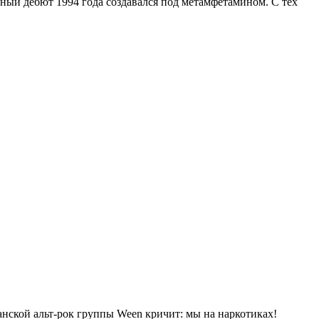
ый дебют 1994 года создавался под метамфетамином. С тех
анской альт-рок группы Ween кричит: мы на наркотиках!