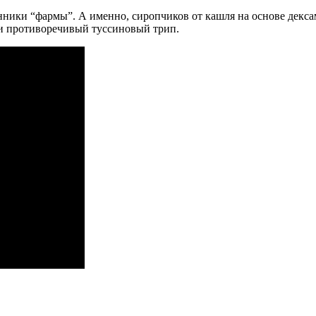
нники “фармы”. А именно, сиропчиков от кашля на основе декс
 и противоречивый туссиновый трип.