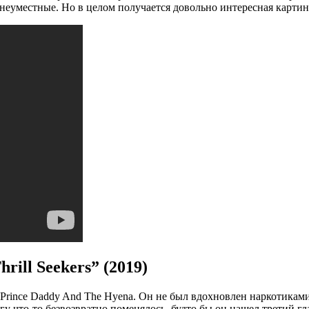
неуместные. Но в целом получается довольно интересная картин
rill Seekers” (2019)
 Prince Daddy And The Hyena. Он не был вдохновлен наркотикам
згу что-то безвозвратно поменялось, будто бы он нашел третий гл