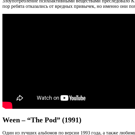
Злоупотребление психоактивными веществами преследовало Ko
пор ребята отказались от вредных привычек, но именно они по
Ween – “The Pod” (1991)
Один из лучших альбомов по версии 1993 года, а также любим