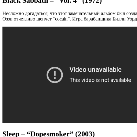
Black Sabbath – “Vol. 4” (1972)
Несложно догадаться, что этот замечательный альбом был созда
Оззи отчетливо шепчет “cocain”. Игра барабанщика Билли Уорда
Sleep – “Dopesmoker” (2003)