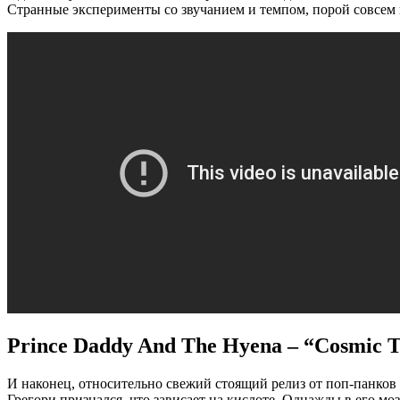
Странные эксперименты со звучанием и темпом, порой совсем 
Prince Daddy And The Hyena – “Cosmic Th
И наконец, относительно свежий стоящий релиз от поп-панков
Грегори признался, что зависает на кислоте. Однажды в его мо