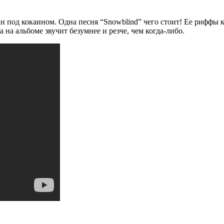
н под кокаином. Одна песня “Snowblind” чего стоит! Ее риффы к
 на альбоме звучит безумнее и резче, чем когда-либо.