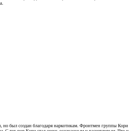
а.
и, но был создан благодаря наркотикам. Фронтмен группы Кори
аз. С тех пор Кори стал очень осознанным и расчетливым. Что и