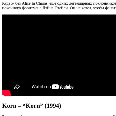
Куда ж без Alice In Chains, еще одних легендарных поклоннико
покойного фронтмена Лэйна Стейли. Он не хотел, чтобы фанаты
Korn – “Korn” (1994)