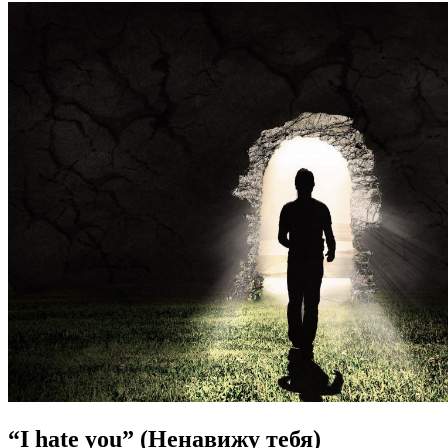
“I hate you” (Ненавижу тебя)