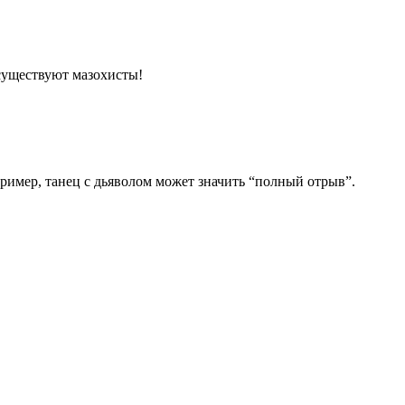
 существуют мазохисты!
пример, танец с дьяволом может значить “полный отрыв”.