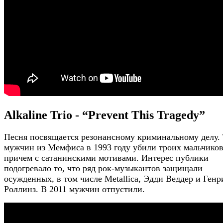
Alkaline Trio - “Prevent This Tragedy”
Песня посвящается резонансному криминальному делу.
мужчин из Мемфиса в 1993 году убили троих мальчиков
причем с сатанинскими мотивами. Интерес публики
подогревало то, что ряд рок-музыкантов защищали
осужденных, в том числе Metallica, Эдди Веддер и Генр
Роллинз. В 2011 мужчин отпустили.