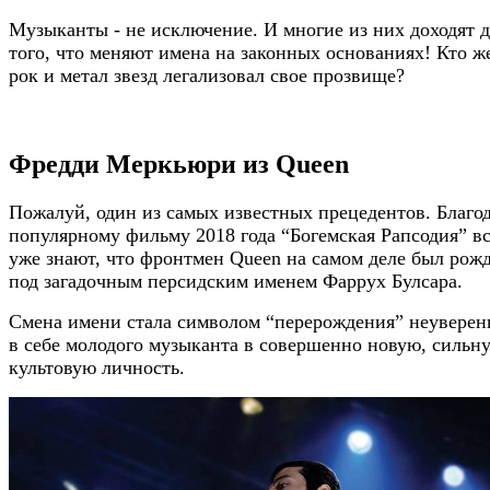
Музыканты - не исключение. И многие из них доходят 
того, что меняют имена на законных основаниях! Кто ж
рок и метал звезд легализовал свое прозвище?
Фредди Меркьюри из Queen
Пожалуй, один из самых известных прецедентов. Благо
популярному фильму 2018 года “Богемская Рапсодия” в
уже знают, что фронтмен Queen на самом деле был рож
под загадочным персидским именем Фаррух Булсара.
Смена имени стала символом “перерождения” неуверен
в себе молодого музыканта в совершенно новую, сильн
культовую личность.