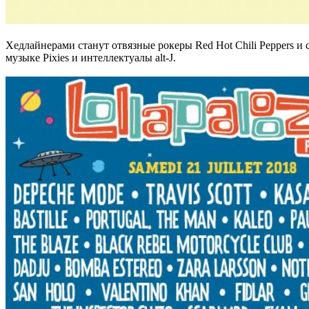
Хедлайнерами станут отвязные рокеры Red Hot Chili Peppers и
музыке Pixies и интеллектуалы alt-J.