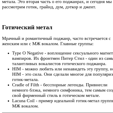
метала. Это вторая часть о его поджанрах, и сегодня мы
рассмотрим готик, грайнд, дум, дэткор и джент.
Готический метал
Мрачный и романтичный поджанр, часто встречается с
женским или с МЖ вокалом. Главные группы:
Type O Negative - воплощение сексуального магне
вампиров. Их фронтмен Питер Стил - один из сам
талантливых вокалистов готического поджанра.
HIM - можно любить или ненавидеть эту группу, н
HIM - это сила. Они сделали многое для популяри
готик-метала.
Cradle of Filth - бесспорные легенды. Привнесли
немного блэка, немного симфоника, тем самым соз
свой фирменный стиль в готическом метале.
Lacuna Coil - пример идеальной готик-метал групп
МЖ вокалом.