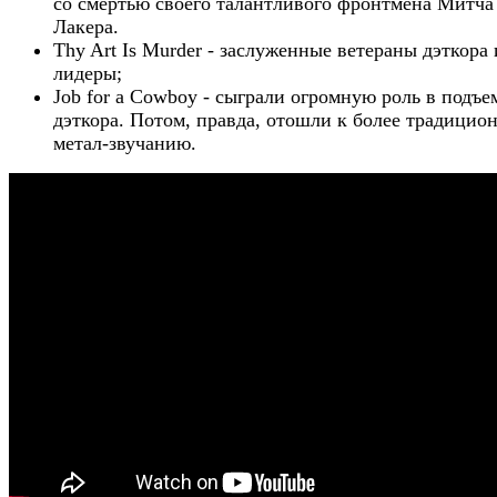
со смертью своего талантливого фронтмена Митча
Лакера.
Thy Art Is Murder - заслуженные ветераны дэткора 
лидеры;
Job for a Cowboy - сыграли огромную роль в подъе
дэткора. Потом, правда, отошли к более традицио
метал-звучанию.