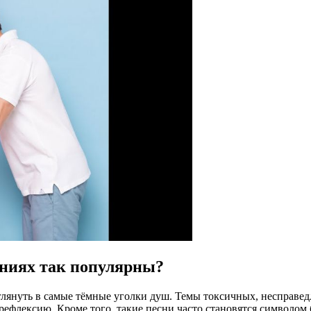
ениях так популярны?
аглянуть в самые тёмные уголки душ. Темы токсичных, несправ
ефлексию. Кроме того, такие песни часто становятся символом