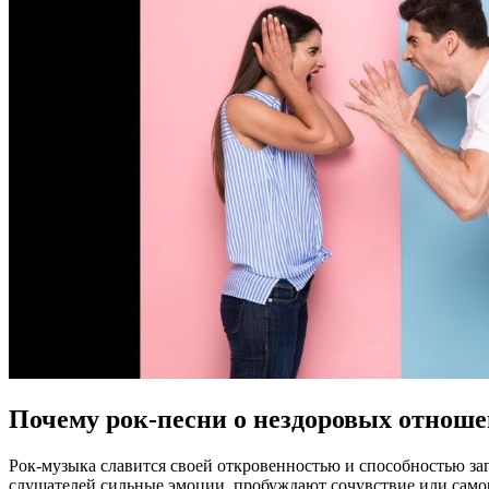
Почему рок-песни о нездоровых отнош
Рок-музыка славится своей откровенностью и способностью з
слушателей сильные эмоции, пробуждают сочувствие или самор