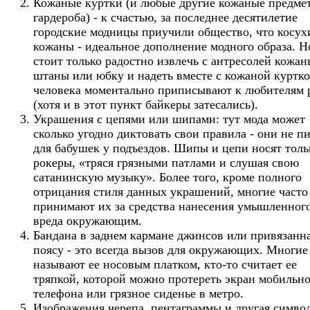
Кожаные куртки (и любые другие кожаные предме
гардероба) - к счастью, за последнее десятилетие
городские модницы приучили общество, что косух
кожаны - идеальное дополнение модного образа. Н
стоит только радостно извлечь с антресолей кожан
штаны или юбку и надеть вместе с кожаной куртко
человека моментально приписывают к любителям 
(хотя и в этот пункт байкеры затесались).
Украшения с цепями или шипами: тут мода может
сколько угодно диктовать свои правила - они не п
для бабушек у подъездов. Шипы и цепи носят толь
рокеры, «тряся грязными патлами и слушая свою
сатанинскую музыку». Более того, кроме полного
отрицания стиля данных украшений, многие часто
принимают их за средства нанесения умышленног
вреда окружающим.
Бандана в заднем кармане джинсов или привязанна
поясу - это всегда вызов для окружающих. Многие
называют ее носовым платком, кто-то считает ее
тряпкой, которой можно протереть экран мобильно
телефона или грязное сиденье в метро.
Изображения черепа, пентаграммы и другая симво