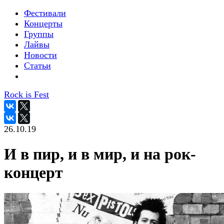
Фестивали
Концерты
Группы
Лайвы
Новости
Статьи
Rock is Fest
26.10.19
И в пир, и в мир, и на рок-
концерт