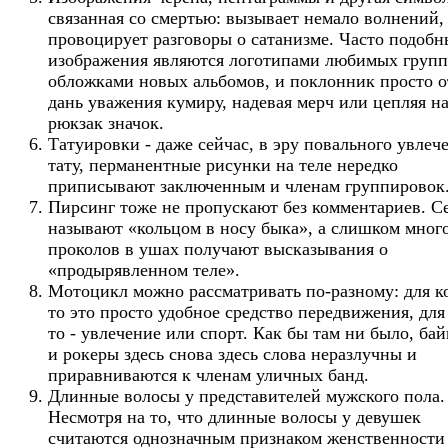
связанная со смертью: вызывает немало волнений,
провоцирует разговоры о сатанизме. Часто подобн
изображения являются логотипами любимых групп
обложками новых альбомов, и поклонник просто о
дань уважения кумиру, надевая мерч или цепляя н
рюкзак значок.
Татуировки - даже сейчас, в эру повального увлеч
тату, перманентные рисунки на теле нередко
приписывают заключенным и членам группировок
Пирсинг тоже не пропускают без комментариев. С
называют «кольцом в носу быка», а слишком мног
проколов в ушах получают высказывания о
«продырявленном теле».
Мотоцикл можно рассматривать по-разному: для к
то это просто удобное средство передвижения, для
то - увлечение или спорт. Как бы там ни было, ба
и рокеры здесь снова здесь слова неразлучны и
приравниваются к членам уличных банд.
Длинные волосы у представителей мужского пола.
Несмотря на то, что длинные волосы у девушек
считаются однозначным признаком женственности