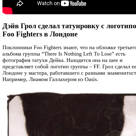
Дэйв Грол сделал татуировку с логотип
Foo Fighters в Лондоне
Поклонники Foo Fighters знают, что на обложке третьег
альбома группы “There Is Nothing Left To Lose” есть
фотография татухи Дейва. Находится она на шее и
представляет собой логотип группы – FF. Грол сделал ее
Лондоне у мастера, работавшего с разными знаменитос
Например, Лиамом Галлахером из Oasis.