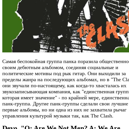
Самая беспокойная группа панка поразила общественно
своим дебютным альбомом, соединяя социальные и
политические мотивы под рык гитар. Они выходили за
пределы жанра на последующих альбомах, но в "The Cla
они звучали по-настоящему, как когда-то хвасталась их
звукозаписывающая компания, как "единственная групп
которая имеет значение" - по крайней мере, единственн
панк-группа. Другие панк-группы сделали свои лучшие
первые альбомы, но ни одна из них не захватила рычаг
управления культурой музыки так, как The Clash.
Devo, "Q: Are We Not Men? A: We Are