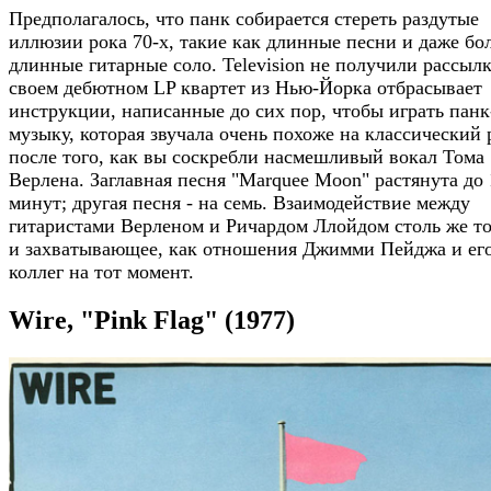
Предполагалось, что панк собирается стереть раздутые
иллюзии рока 70-х, такие как длинные песни и даже бо
длинные гитарные соло. Television не получили рассылк
своем дебютном LP квартет из Нью-Йорка отбрасывает
инструкции, написанные до сих пор, чтобы играть панк
музыку, которая звучала очень похоже на классический 
после того, как вы соскребли насмешливый вокал Тома
Верлена. Заглавная песня "Marquee Moon" растянута до 
минут; другая песня - на семь. Взаимодействие между
гитаристами Верленом и Ричардом Ллойдом столь же т
и захватывающее, как отношения Джимми Пейджа и ег
коллег на тот момент.
Wire, "Pink Flag" (1977)