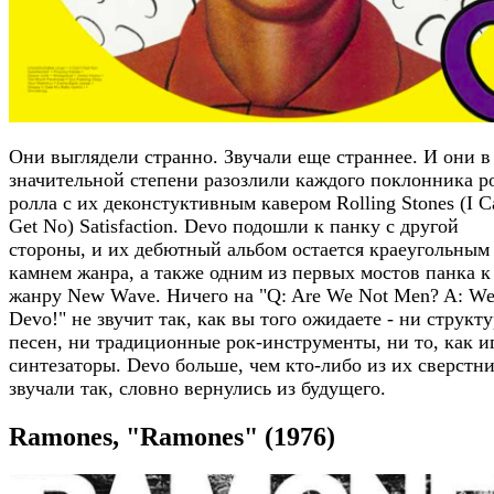
Они выглядели странно. Звучали еще страннее. И они в
значительной степени разозлили каждого поклонника р
ролла с их деконстуктивным кавером Rolling Stones (I Ca
Get No) Satisfaction. Devo подошли к панку с другой
стороны, и их дебютный альбом остается краеугольным
камнем жанра, а также одним из первых мостов панка к
жанру New Wave. Ничего на "Q: Are We Not Men? A: We
Devo!" не звучит так, как вы того ожидаете - ни структ
песен, ни традиционные рок-инструменты, ни то, как и
синтезаторы. Devo больше, чем кто-либо из их сверстни
звучали так, словно вернулись из будущего.
Ramones, "Ramones" (1976)