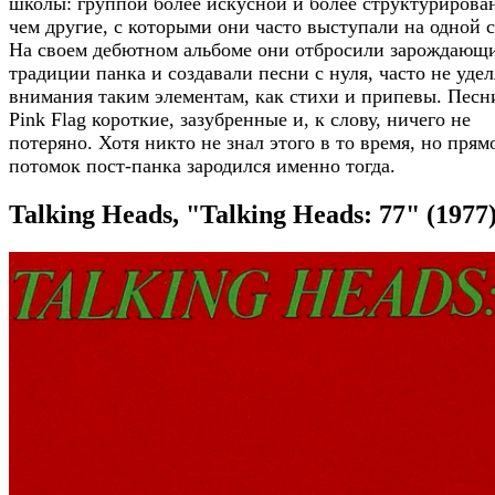
школы: группой более искусной и более структурирова
чем другие, с которыми они часто выступали на одной с
На своем дебютном альбоме они отбросили зарождающ
традиции панка и создавали песни с нуля, часто не удел
внимания таким элементам, как стихи и припевы. Песн
Pink Flag короткие, зазубренные и, к слову, ничего не
потеряно. Хотя никто не знал этого в то время, но прям
потомок пост-панка зародился именно тогда.
Talking Heads, "Talking Heads: 77" (1977