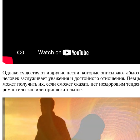
Однако существуют и другие песни, которые описывают абьюз 
человек заслуживает уважения и достойного отношения. Певцы
может получить их, если сможет сказать нет нездоровым тенде
романтическое или привлекательное.