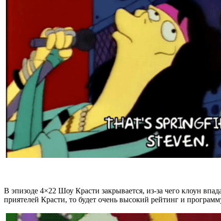
В эпизоде 4×22 Шоу Красти закрывается, из-за чего клоун впад
приятелей Красти, то будет очень высокий рейтинг и программу