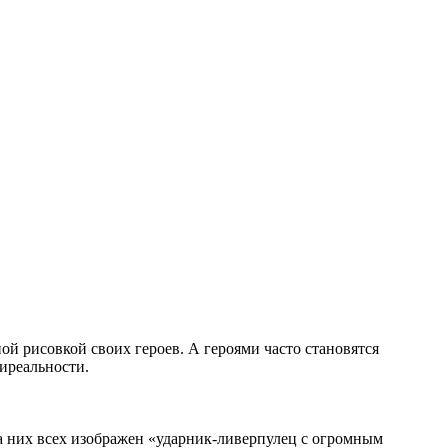
й рисовкой своих героев. А героями часто становятся
тиреальности.
На них всех изображен «ударник-ливерпулец с огромным