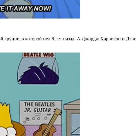
й группе, в которой пел 8 лет назад. А Джордж Харрисон и Дэвид