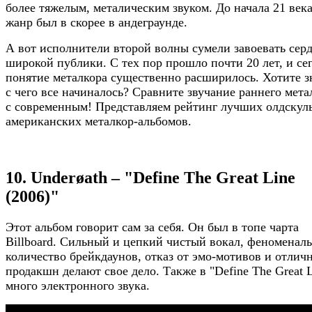
более тяжелым, металическим звуком. До начала 21 века
жанр был в скорее в андеграунде.
А вот исполнители второй волны сумели завоевать сер
широкой публики. С тех пор прошло почти 20 лет, и се
понятие металкора существенно расширилось. Хотите з
с чего все начиналось? Сравните звучание раннего мета
с современным! Представляем рейтинг лучших олдскул
американских металкор-альбомов.
10. Underøath – "Define The Great Line
(2006)"
Этот альбом говорит сам за себя. Он был в топе чарта
Billboard. Сильный и цепкий чистый вокал, феноменал
количество брейкдаунов, отказ от эмо-мотивов и отлич
продакшн делают свое дело. Также в "Define The Great L
много электронного звука.