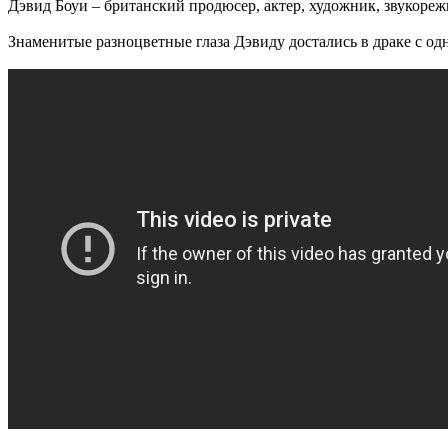
Дэвид Боуи – британский продюсер, актер, художник, звукореж
Знаменитые разноцветные глаза Дэвиду достались в драке с одн