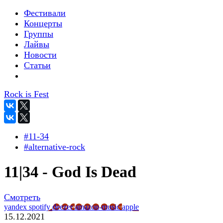
Фестивали
Концерты
Группы
Лайвы
Новости
Статьи
Rock is Fest
#11-34
#alternative-rock
11|34 - God Is Dead
Смотреть
yandex
spotify
deezer
amazon-music
apple
15.12.2021